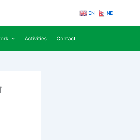
EN
NE
work
Activities
Contact
े